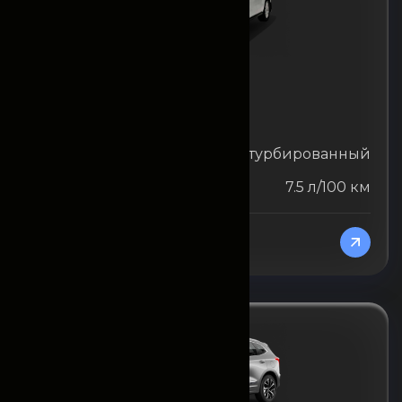
Haval
Haval M6 (ежемесячно)
Объём двигателя
1.5 л турбированный
Расход топлива
7.5 л/100 км
От 13950000
/Месяц