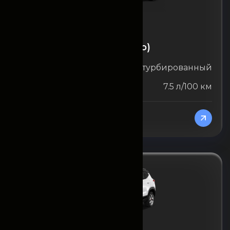
Haval
Haval Jolion (ежемесячно)
Объём двигателя
1.5 л турбированный
Расход топлива
7.5 л/100 км
От 16200000
/Месяц