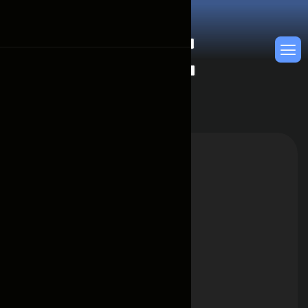
Цена
По возрастанию
По убыванию
Бренд
BYD