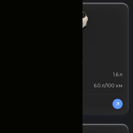
KIA
KIA Cerato (ежемесячно)
Объём двигателя
1.6 л
Расход топлива
6.0 л/100 км
От 15300000
/Месяц