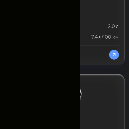
KIA
KIA Seltos (ежемесячно)
Объём двигателя
2.0 л
Расход топлива
7.4 л/100 км
От 15750000
/Сутки
KIA
KIA Sonet (ежемесячно)