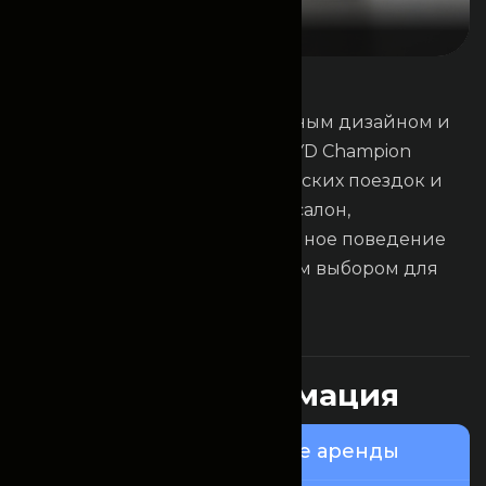
Основная информация
B
Y
D
C
h
a
m
p
i
o
n
Современный седан с эффектным дизайном и
передовыми технологиями. BYD Champion
идеально подойдёт для городских поездок и
деловых встреч. Комфортный салон,
экономичный расход и уверенное поведение
на дороге делают его отличным выбором для
аренды.
Это интересно
П
о
л
е
з
н
а
я
и
н
ф
о
р
м
а
ц
и
я
Узнайте о нашем сервисе аренды