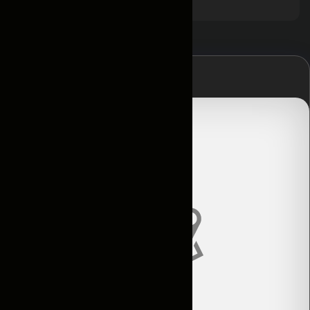
получении
Главная
Контакты
Условия
аренды
Каталог
Авто по
подписке
Новости
и акции