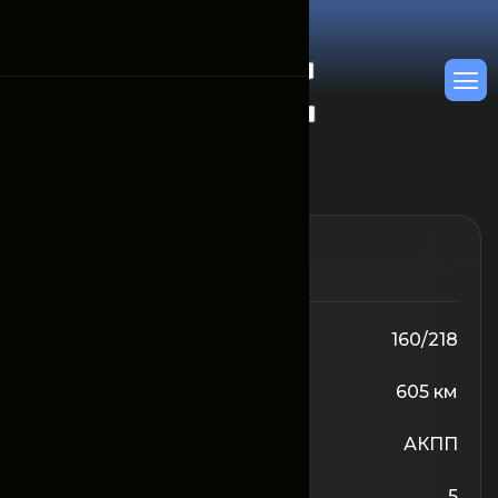
От 1 200 000
/Сутки
Объём двигателя
160/218
Запас хода
605 км
Трансмиссия
АКПП
Количество сидений
5