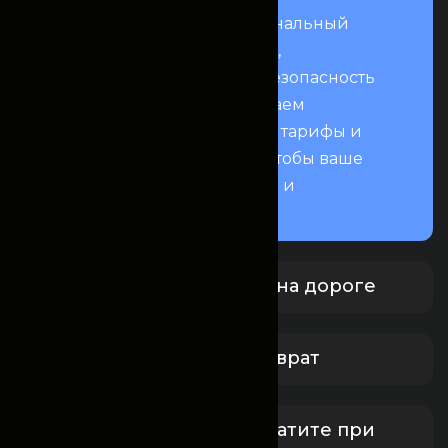
Fincomrent — это профессиональный
сервис аренды автомобилей,
нацеленный на комфорт и безопасность
вашей поездки. Мы предлагаем
прозрачные условия, гибкие тарифы и
всестороннюю поддержку, чтобы ваше
путешествие было приятным и
спокойным.
Круглосуточная помощь на дороге
Бесплатная отмена и возврат
Забронируйте сейчас, платите при