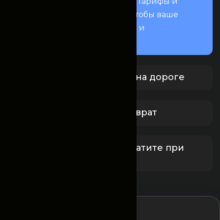
прозрачные условия, гибкие тарифы и
всестороннюю поддержку, чтобы ваше
путешествие было приятным и
спокойным.
Круглосуточная помощь на дороге
Бесплатная отмена и возврат
Забронируйте сейчас, платите при
получении