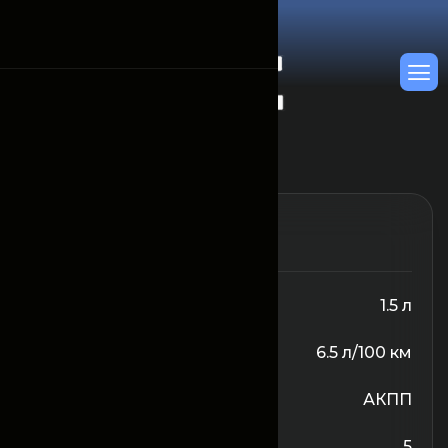
От 450 000
/Сутки
Объём двигателя
1.5 л
Расход топлива
6.5 л/100 км
Трансмиссия
АКПП
Количество сидений
5