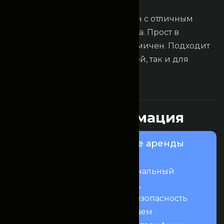
C
h
e
v
r
o
l
e
t
G
e
n
t
r
a
Проверенный временем седан с отличным
соотношением цены и качества. Прост в
управлении, надёжен и экономичен. Подходит
как для начинающих водителей, так и для
уверенных пользователей.
Это интересно
П
о
л
е
з
н
а
я
и
н
ф
о
р
м
а
ц
и
я
Узнайте о нашем сервисе аренды
Fincomrent — это профессиональный
сервис аренды автомобилей,
нацеленный на комфорт и безопасность
вашей поездки. Мы предлагаем