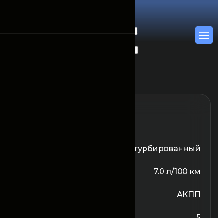
От 21600000
/Сутки
Объём двигателя
2 л турбированный
Расход топлива
7.0 л/100 км
Трансмиссия
АКПП
Количество сидений
5