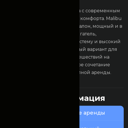
C
h
e
v
r
o
l
e
t
M
a
l
i
b
u
Стильный седан бизнес-класса с современным
дизайном и высоким уровнем комфорта. Malibu
года предлагает просторный салон, мощный и в
то же время экономичный двигатель,
продвинутую мультимедиа-систему и высокий
уровень безопасности. Отличный вариант для
деловых поездок, встреч и путешествий на
дальние расстояния. Идеальное сочетание
премиального уровня и доступной аренды.
Это интересно
П
о
л
е
з
н
а
я
и
н
ф
о
р
м
а
ц
и
я
Узнайте о нашем сервисе аренды