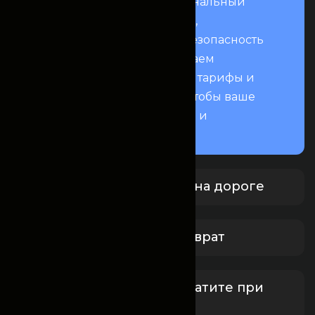
Fincomrent — это профессиональный
сервис аренды автомобилей,
нацеленный на комфорт и безопасность
вашей поездки. Мы предлагаем
прозрачные условия, гибкие тарифы и
всестороннюю поддержку, чтобы ваше
путешествие было приятным и
спокойным.
Круглосуточная помощь на дороге
Бесплатная отмена и возврат
Забронируйте сейчас, платите при
получении