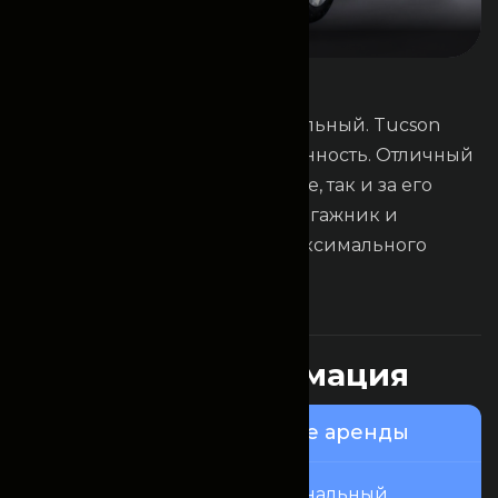
Основная информация
H
y
u
n
d
a
i
T
u
c
s
o
n
Надёжный, комфортный и стильный. Tucson
сочетает в себе мощь и утончённость. Отличный
выбор для аренды как в городе, так и за его
пределами. Вместительный багажник и
премиальный салон — для максимального
удовольствия от поездки.
Это интересно
П
о
л
е
з
н
а
я
и
н
ф
о
р
м
а
ц
и
я
Узнайте о нашем сервисе аренды
Fincomrent — это профессиональный