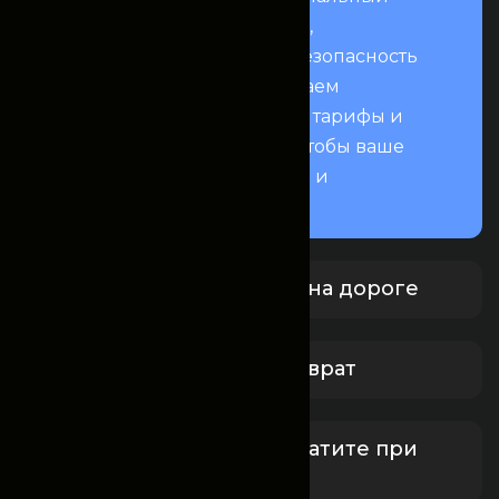
сервис аренды автомобилей,
нацеленный на комфорт и безопасность
вашей поездки. Мы предлагаем
прозрачные условия, гибкие тарифы и
всестороннюю поддержку, чтобы ваше
путешествие было приятным и
спокойным.
Круглосуточная помощь на дороге
Бесплатная отмена и возврат
Забронируйте сейчас, платите при
получении