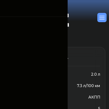
От 15750000
/Месяц
Объём двигателя
2.0 л
Расход топлива
7.3 л/100 км
Трансмиссия
АКПП
Количество сидений
5