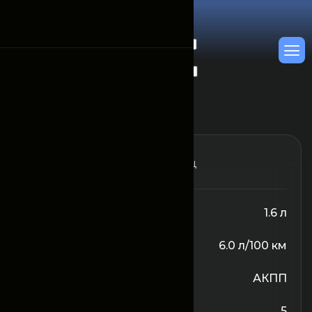
От 15300000
/Месяц
Объём двигателя
1.6 л
Расход топлива
6.0 л/100 км
Трансмиссия
АКПП
Количество сидений
5