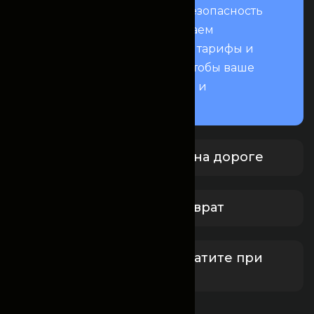
нацеленный на комфорт и безопасность
вашей поездки. Мы предлагаем
прозрачные условия, гибкие тарифы и
всестороннюю поддержку, чтобы ваше
путешествие было приятным и
спокойным.
Круглосуточная помощь на дороге
Бесплатная отмена и возврат
Забронируйте сейчас, платите при
получении