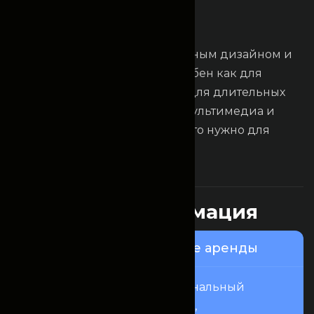
Основная информация
K
i
a
C
e
r
a
t
o
Элегантный седан с современным дизайном и
плавной управляемостью. Удобен как для
краткосрочной аренды, так и для длительных
поездок. Просторный салон, мультимедиа и
низкий расход топлива — то, что нужно для
комфортного передвижения.
Это интересно
П
о
л
е
з
н
а
я
и
н
ф
о
р
м
а
ц
и
я
Узнайте о нашем сервисе аренды
Fincomrent — это профессиональный
сервис аренды автомобилей,