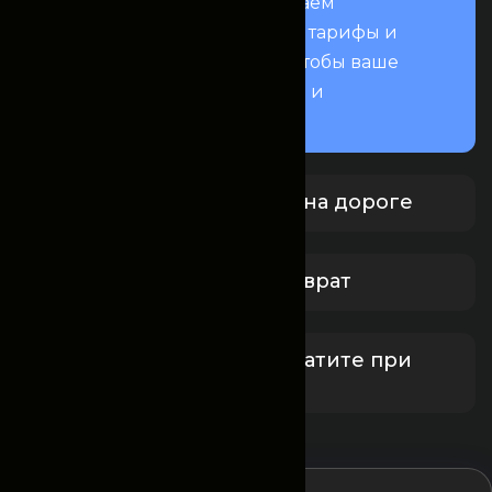
вашей поездки. Мы предлагаем
прозрачные условия, гибкие тарифы и
всестороннюю поддержку, чтобы ваше
путешествие было приятным и
спокойным.
Круглосуточная помощь на дороге
Бесплатная отмена и возврат
Забронируйте сейчас, платите при
получении