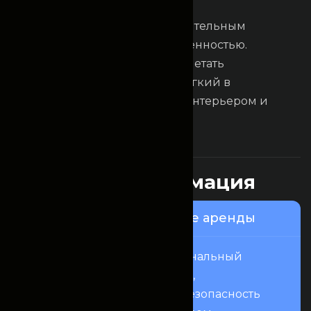
K
i
a
S
o
n
e
t
Городской кроссовер с выразительным
дизайном и отличной манёвренностью.
Подходит для тех, кто хочет сочетать
практичность с комфортом. Лёгкий в
управлении, с современным интерьером и
хорошей мультимедиа.
Это интересно
П
о
л
е
з
н
а
я
и
н
ф
о
р
м
а
ц
и
я
Узнайте о нашем сервисе аренды
Fincomrent — это профессиональный
сервис аренды автомобилей,
нацеленный на комфорт и безопасность