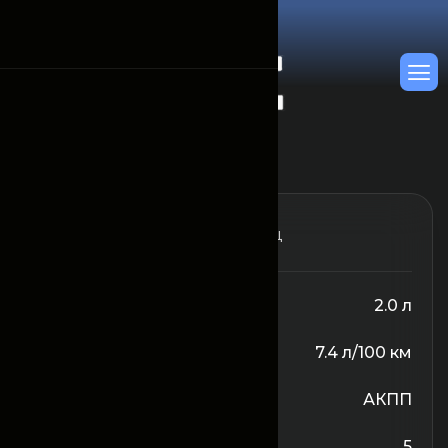
От 13500000
/Месяц
Объём двигателя
2.0 л
Расход топлива
7.4 л/100 км
Трансмиссия
АКПП
Количество сидений
5