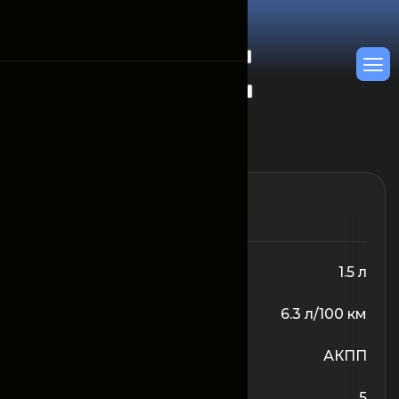
От 300 000
/Сутки
Объём двигателя
1.5 л
Расход топлива
6.3 л/100 км
Трансмиссия
АКПП
Количество сидений
5