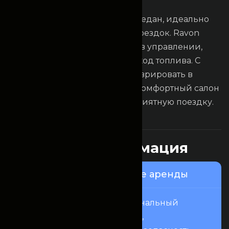
R
a
v
o
n
N
e
x
i
a
Компактный и экономичный седан, идеально
подходящий для городских поездок. Ravon
Nexia сочетает в себе простоту в управлении,
доступную цену и низкий расход топлива. С
этим автомобилем легко маневрировать в
плотном городском потоке, а комфортный салон
и хороший обзор обеспечат приятную поездку.
Это интересно
П
о
л
е
з
н
а
я
и
н
ф
о
р
м
а
ц
и
я
Узнайте о нашем сервисе аренды
Fincomrent — это профессиональный
сервис аренды автомобилей,