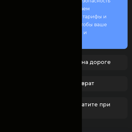
нацеленный на комфорт и безопасность
вашей поездки. Мы предлагаем
прозрачные условия, гибкие тарифы и
всестороннюю поддержку, чтобы ваше
путешествие было приятным и
спокойным.
Круглосуточная помощь на дороге
Бесплатная отмена и возврат
Забронируйте сейчас, платите при
получении